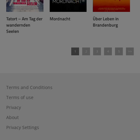
Tatort – Am Tag der
Mordnacht
Über Leben in
wandernden
Brandenburg
Seelen
1
2
3
4
5
>>
Terms and Conditions
Terms of use
Privacy
About
Privacy Settings