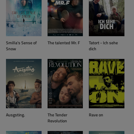
Smilla's Sense of
The talented Mr. F
Tatort - Ich sehe
Snow
dich
Ausgsting.
The Tender
Rave on
Revolution