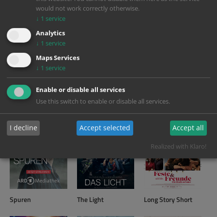
would not work correctly otherwise.
↓
1
service
Analytics
↓
1
service
Maps Services
↓
1
service
Mädchen Mädchen
The Dead from the
In The Lost Lands
Enable or disable all services
Sea
Use this switch to enable or disable all services.
I decline
Accept selected
Accept all
Realized with Klaro!
Spuren
The Light
Long Story Short