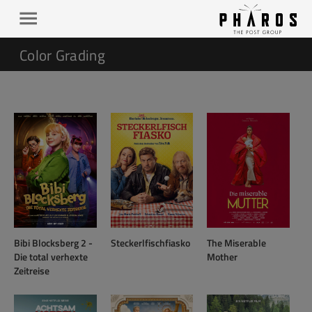
Color Grading
Bibi Blocksberg 2 -
Steckerlfischfiasko
The Miserable
Die total verhexte
Mother
Zeitreise