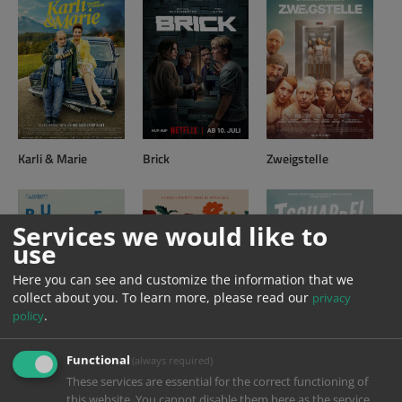
Karli & Marie
Brick
Zweigstelle
Services we would like to
use
Here you can see and customize the information that we
collect about you.
To learn more, please read our
privacy
.
policy
Bubbles
Karla
Tschappel
Functional
(always required)
These services are essential for the correct functioning of
this website. You cannot disable them here as the service