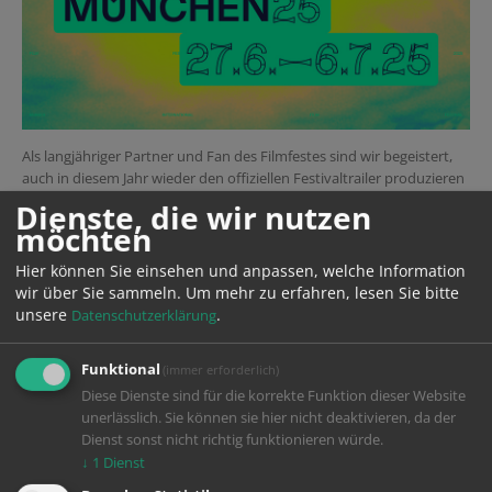
Als langjähriger Partner und Fan des Filmfestes sind wir begeistert,
auch in diesem Jahr wieder den offiziellen Festivaltrailer produzieren
zu dürfen – diesmal in enger Zusammenarbeit mit unserem
Dienste, die wir nutzen
kreativen Partner ECHO ROOMS. Inspiriert vom Designkonzept
möchten
haben wir zusammen einen Trailer geschaffen, der die Leichtigkeit
und Lebensfreude des Festivals auf die Leinwand bringt.
Hier können Sie einsehen und anpassen, welche Information
wir über Sie sammeln.
Um mehr zu erfahren, lesen Sie bitte
unsere
.
Datenschutzerklärung
Der offizielle Festival-Trailer zur 75. Jubiläums-
Funktional
(immer erforderlich)
Berlinale ist da!
Diese Dienste sind für die korrekte Funktion dieser Website
unerlässlich. Sie können sie hier nicht deaktivieren, da der
Dienst sonst nicht richtig funktionieren würde.
↓
1
Dienst