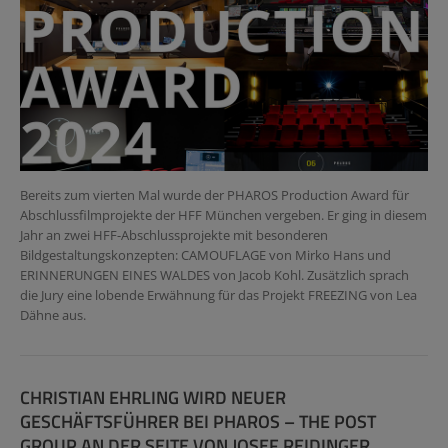
Bereits zum vierten Mal wurde der PHAROS Production Award für
Abschlussfilmprojekte der HFF München vergeben. Er ging in diesem
Jahr an zwei HFF-Abschlussprojekte mit besonderen
Bildgestaltungskonzepten: CAMOUFLAGE von Mirko Hans und
ERINNERUNGEN EINES WALDES von Jacob Kohl. Zusätzlich sprach
die Jury eine lobende Erwähnung für das Projekt FREEZING von Lea
Dähne aus.
CHRISTIAN EHRLING WIRD NEUER
GESCHÄFTSFÜHRER BEI PHAROS – THE POST
GROUP AN DER SEITE VON JOSEF REIDINGER