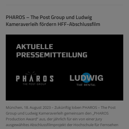
PHAROS – The Post Group und Ludwig
Kameraverleih fördern HFF-Abschlussfilm
München, 18. August 2023 – Zukünftig loben PHAROS – The Post
Group und Ludwig Kameraverleih gemeinsam den „PHAROS
Production Award“ aus, der jährlich für ein von einer Jury
ausgewähltes Abschlussfilmprojekt der Hochschule für Fernsehen