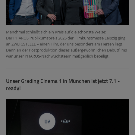
Manchmal schließt sich ein Kreis auf die schönste Weise:
Der PHAROS Publikumspreis 2025 der Filmkunstmesse Leipzig ging
an ZWEIGSTELLE – einen Film, der uns besonders am Herzen liegt.
Denn an der Postproduktion dieses außergewöhnlichen Debütfilms
war unser PHAROS-Nachwuchsteam maßgeblich beteiligt.
Unser Grading Cinema 1 in München ist jetzt 7.1 -
ready!