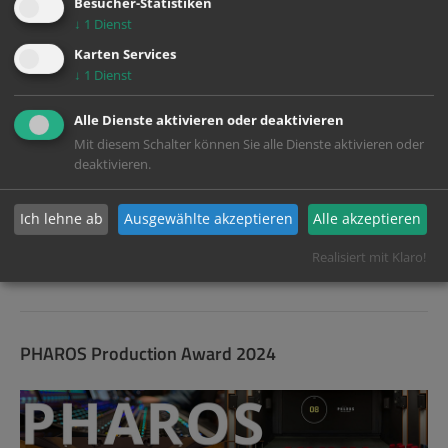
Besucher-Statistiken
↓
1
Dienst
Karten Services
↓
1
Dienst
Alle Dienste aktivieren oder deaktivieren
Mit diesem Schalter können Sie alle Dienste aktivieren oder
deaktivieren.
Dieses Jahr feiert die Berlinale ihr 75-jähriges Bestehen – und wir
freuen uns, wieder Teil dieses besonderen Kapitels zu sein. Als
Ich lehne ab
Ausgewählte akzeptieren
Alle akzeptieren
offizieller Partner haben wir erneut die Produktion des beliebten
Festival-Trailers in sämtlichen Fassungen und Formaten
Realisiert mit Klaro!
übernommen.
PHAROS Production Award 2024