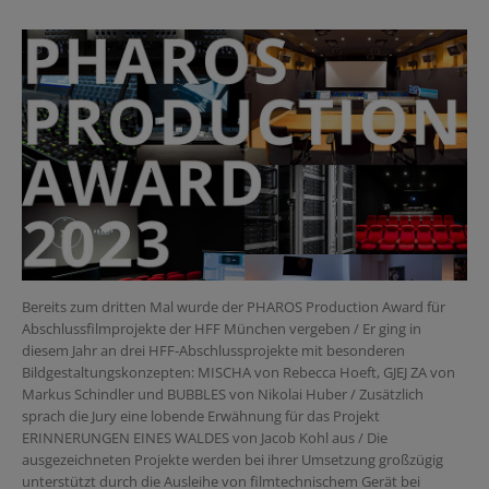
Bereits zum dritten Mal wurde der PHAROS Production Award für
Abschlussfilmprojekte der HFF München vergeben / Er ging in
diesem Jahr an drei HFF-Abschlussprojekte mit besonderen
Bildgestaltungskonzepten: MISCHA von Rebecca Hoeft, GJEJ ZA von
Markus Schindler und BUBBLES von Nikolai Huber / Zusätzlich
sprach die Jury eine lobende Erwähnung für das Projekt
ERINNERUNGEN EINES WALDES von Jacob Kohl aus / Die
ausgezeichneten Projekte werden bei ihrer Umsetzung großzügig
unterstützt durch die Ausleihe von filmtechnischem Gerät bei