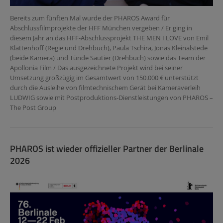
Bereits zum fünften Mal wurde der PHAROS Award für
Abschlussfilmprojekte der HFF München vergeben / Er ging in
diesem Jahr an das HFF-Abschlussprojekt THE MEN I LOVE von Emil
Klattenhoff (Regie und Drehbuch), Paula Tschira, Jonas Kleinalstede
(beide Kamera) und Tünde Sautier (Drehbuch) sowie das Team der
Apollonia Film / Das ausgezeichnete Projekt wird bei seiner
Umsetzung großzügig im Gesamtwert von 150.000 € unterstützt
durch die Ausleihe von filmtechnischem Gerät bei Kameraverleih
LUDWIG sowie mit Postproduktions-Dienstleistungen von PHAROS –
The Post Group
PHAROS ist wieder offizieller Partner der Berlinale
2026