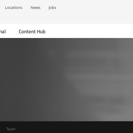
Locations
News
Jobs
nal
Content Hub
s
Team