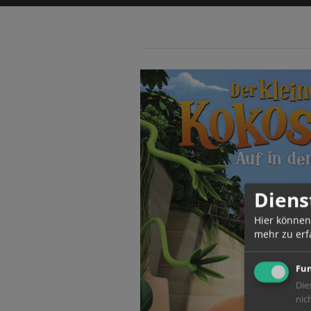
Diens
Hier können
mehr zu erf
Fun
Die
nic