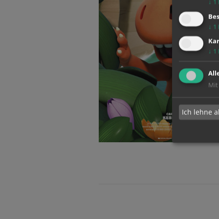
↓
1
Bes
↓
1
Kar
↓
1
All
Mit
Ich lehne a