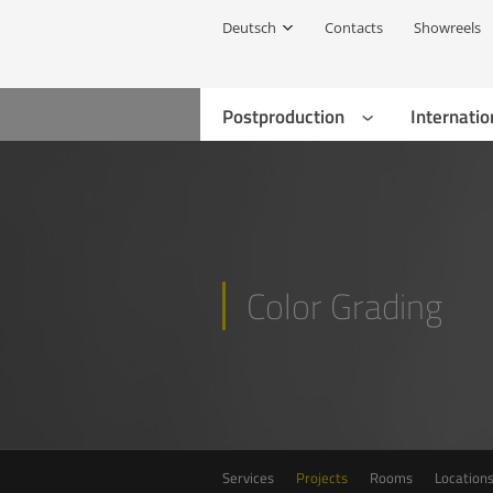
Deutsch
Contacts
Showreels
Postproduction
Internatio
Color Grading
Services
Projects
Rooms
Location