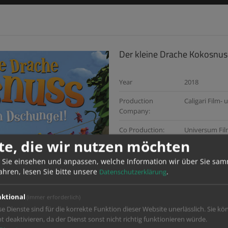
Der kleine Drache Kokosnuss
Year
2018
Production
Caligari Film
Company:
Co Production:
Universum Fi
te, die wir nutzen möchten
Director:
Anthony Powe
 Sie einsehen und anpassen, welche Information wir über Sie sam
Services:
Grading
ahren, lesen Sie bitte unsere
.
Datenschutzerklärung
Color Grading:
Jeffrey Jaworsk
ktional
(immer erforderlich)
Di Producer:
Andreas Mum
se Dienste sind für die korrekte Funktion dieser Website unerlässlich. Sie kö
ht deaktivieren, da der Dienst sonst nicht richtig funktionieren würde.