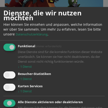
Dienste, die wir nutzen
möchten
Hier können Sie einsehen und anpassen, welche Information
wir über Sie sammeln.
Um mehr zu erfahren, lesen Sie bitte
unsere
.
Datenschutzerklärung
Funktional
(immer erforderlich)
Diese Dienste sind für die korrekte Funktion dieser Website
unerlässlich. Sie können sie hier nicht deaktivieren, da der
Dienst sonst nicht richtig funktionieren würde.
↓
1
Dienst
Besucher-Statistiken
↓
1
Dienst
Karten Services
↓
1
Dienst
Year
2016
Alle Dienste aktivieren oder deaktivieren
Production
Caligari Film- und Fernsehproduktion
Mit diesem Schalter können Sie alle Dienste aktivieren oder