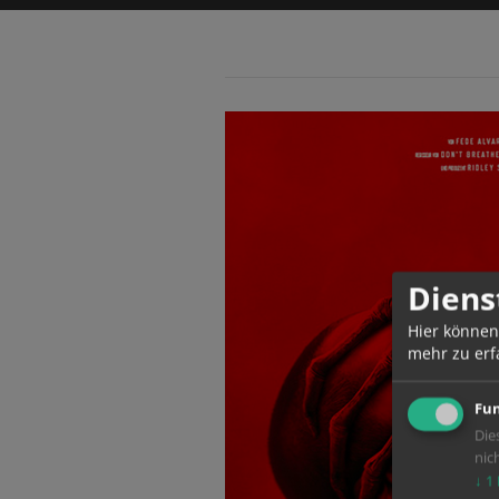
Diens
Hier können
mehr zu erf
Fun
Die
nic
↓
1