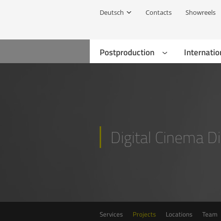
Deutsch
Contacts
Showreels
Postproduction
Internatio
Digital Cinema Di
Services
Projects
Locations
Team