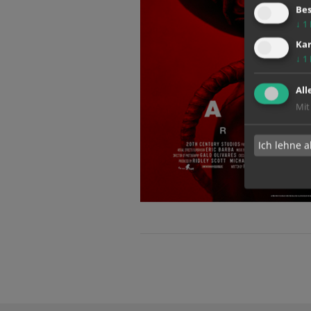
Bes
↓
1
Kar
↓
1
All
Mit
Ich lehne a