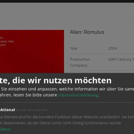
Alien: Romulus
Year
2024
Production
20th Century 
Company:
Director:
Fede Alvarez
te, die wir nutzen möchten
Services:
Digital Distrib
 Sie einsehen und anpassen, welche Information wir über Sie sam
ahren, lesen Sie bitte unsere
.
Datenschutzerklärung
ktional
(immer erforderlich)
se Dienste sind für die korrekte Funktion dieser Website unerlässlich. Sie kö
ht deaktivieren, da der Dienst sonst nicht richtig funktionieren würde.
Dienst