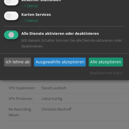
Company:
Filmproduktion
↓
1
Dienst
Producer:
Quirin Berg | Markus Goller | Max Wiedemann |
Karten Services
Oliver Ziegenbalg
↓
1
Dienst
Director:
Markus Goller
Alle Dienste aktivieren oder deaktivieren
Dop:
Philip Peschlow
Mit diesem Schalter können Sie alle Dienste aktivieren oder
deaktivieren.
Services:
Grading, VFX, Sound, Mastering, Digital
Distribution
Ich lehne ab
Ausgewählte akzeptieren
Alle akzeptieren
Color Grading:
Traudl Nicholson
Realisiert mit Klaro!
Post Producer:
Andreas Mummert (Picture)
VFX Supervisor:
David Laubsch
VFX Producer:
Liana Hartig
Re Recording
Christian Bischoff
Mixer: