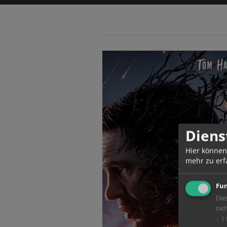
Diens
Hier können
mehr zu erf
Fun
Die
nic
↓
1