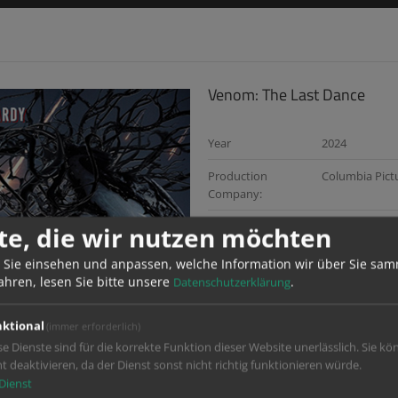
Venom: The Last Dance
Year
2024
Production
Columbia Pict
Company:
Director:
Kelly Marcel
te, die wir nutzen möchten
Services:
Digital Distrib
 Sie einsehen und anpassen, welche Information wir über Sie sam
ahren, lesen Sie bitte unsere
.
Datenschutzerklärung
ktional
(immer erforderlich)
se Dienste sind für die korrekte Funktion dieser Website unerlässlich. Sie kö
ht deaktivieren, da der Dienst sonst nicht richtig funktionieren würde.
Dienst