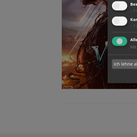
Bes
↓
1
Kar
↓
1
All
Mit
Ich lehne a