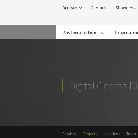
Deutsch
Contacts
Showreels
Postproduction
Internatio
Digital Cinema Di
Services
Projects
Locations
Team