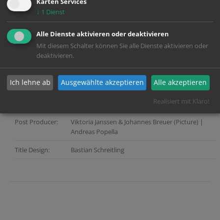
Karten Services
Company:
↓
1
Dienst
Director:
Peter Ladkani, Florian Gottschick, Andreas Menck
Alle Dienste aktivieren oder deaktivieren
Dop:
Christopher McKissick, Lukas Steinbach, Julia
Mit diesem Schalter können Sie alle Dienste aktivieren oder
Jalnasow
deaktivieren.
Services:
Dailies, Mastering, Online, Sound, Title Design
Ich lehne ab
Ausgewählte akzeptieren
Alle akzeptieren
Color Grading:
Dailies - Cevat Maskar, Roland Murrer (extern)
Realisiert mit Klaro!
Di Producer:
Jasper Brandt
Post Producer:
Viktoria Janssen & Johannes Breuer (Picture) |
Andreas Popella
Title Design:
Bastian Schreitling