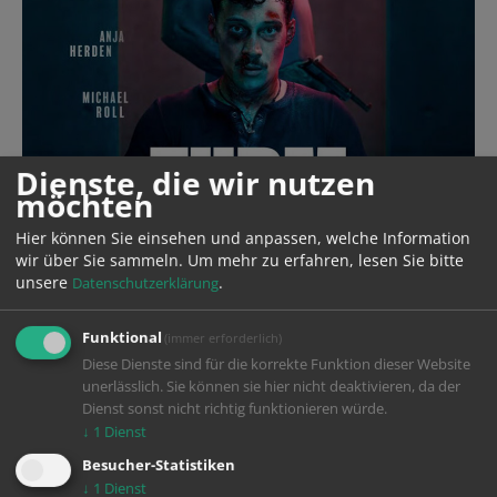
Dienste, die wir nutzen
möchten
Hier können Sie einsehen und anpassen, welche Information
wir über Sie sammeln.
Um mehr zu erfahren, lesen Sie bitte
unsere
.
Datenschutzerklärung
Funktional
(immer erforderlich)
Diese Dienste sind für die korrekte Funktion dieser Website
unerlässlich. Sie können sie hier nicht deaktivieren, da der
Dienst sonst nicht richtig funktionieren würde.
↓
1
Dienst
Year
2024
Besucher-Statistiken
Production
The Amazing Film Company GmbH
↓
1
Dienst