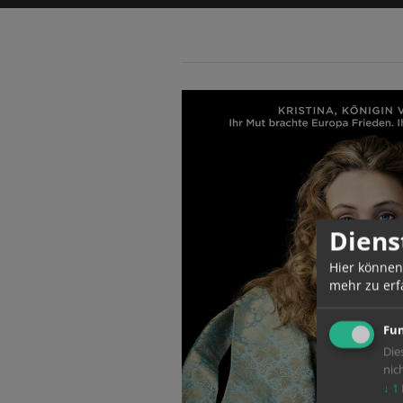
Diens
Hier können
mehr zu erf
Fun
Die
nic
↓
1