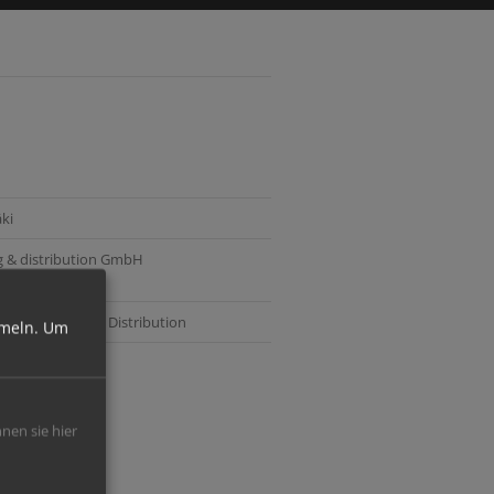
ki
 & distribution GmbH
rsioning, Digital Distribution
meln.
Um
nnen sie hier