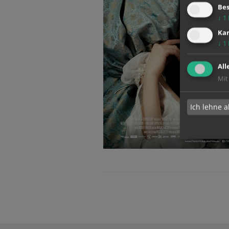
Bes
↓
1
Kar
↓
1
All
Mit
Ich lehne a