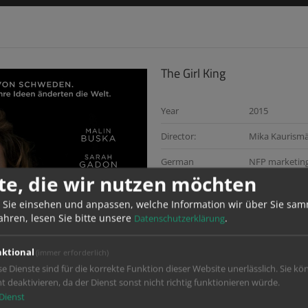
The Girl King
Year
2015
Director:
Mika Kaurismä
German
NFP marketing
Distributor:
te, die wir nutzen möchten
Services:
Mastering & Ve
 Sie einsehen und anpassen, welche Information wir über Sie sam
ahren, lesen Sie bitte unsere
.
Datenschutzerklärung
ktional
(immer erforderlich)
se Dienste sind für die korrekte Funktion dieser Website unerlässlich. Sie kö
ht deaktivieren, da der Dienst sonst nicht richtig funktionieren würde.
Dienst