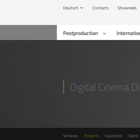
Deutsch
Contacts
Showreels
Postproduction
Internatio
Digital Cinema Di
Services
Projects
Locations
Team