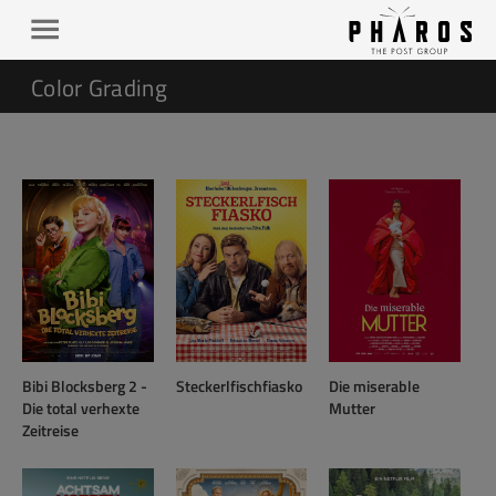
Color Grading
Bibi Blocksberg 2 -
Steckerlfischfiasko
Die miserable
Die total verhexte
Mutter
Zeitreise