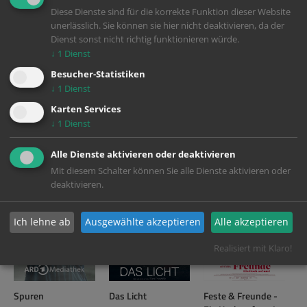
Diese Dienste sind für die korrekte Funktion dieser Website
unerlässlich. Sie können sie hier nicht deaktivieren, da der
Dienst sonst nicht richtig funktionieren würde.
↓
1
Dienst
Besucher-Statistiken
↓
1
Dienst
Karten Services
Mädchen Mädchen
Mordlichter - Tod
In The Lost Lands
↓
1
Dienst
auf den Färöer
Inseln
Alle Dienste aktivieren oder deaktivieren
Mit diesem Schalter können Sie alle Dienste aktivieren oder
deaktivieren.
Ich lehne ab
Ausgewählte akzeptieren
Alle akzeptieren
Realisiert mit Klaro!
Spuren
Das Licht
Feste & Freunde -