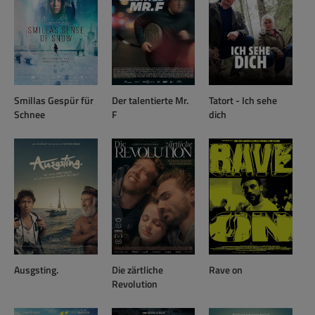
Smillas Gespür für
Der talentierte Mr.
Tatort - Ich sehe
Schnee
F
dich
Ausgsting.
Die zärtliche
Rave on
Revolution