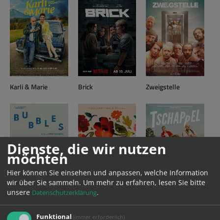
Karli & Marie
Brick
Zweigstelle
Dienste, die wir nutzen
möchten
Hier können Sie einsehen und anpassen, welche Information
wir über Sie sammeln.
Um mehr zu erfahren, lesen Sie bitte
unsere
.
Datenschutzerklärung
Bubbles
Karla
Tschappel
Funktional
(immer erforderlich)