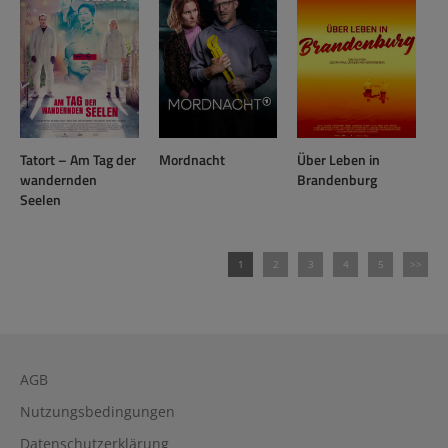
Tatort – Am Tag der
Mordnacht
Über Leben in
wandernden
Brandenburg
Seelen
1
2
3
4
5
>>
AGB
Nutzungsbedingungen
Datenschutzerklärung